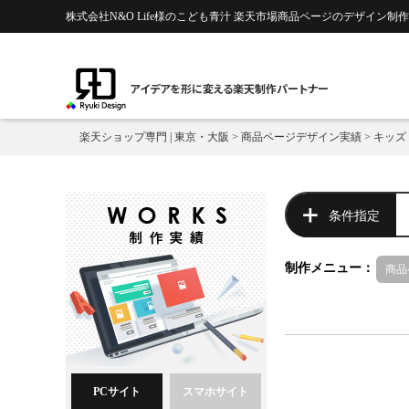
株式会社N&O Life様のこども青汁 楽天市場商品ページのデザイン制作
アイデアを形に変える楽天制作パートナー
楽天ショップ専門 | 東京・大阪
>
商品ページデザイン実績
>
キッズ
条件指定
制作メニュー：
商品
PCサイト
スマホサイト