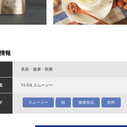
情報
美容・健康・医療
名
VI-DA スムージー
ド
スムージー
緑
健康食品
飲料