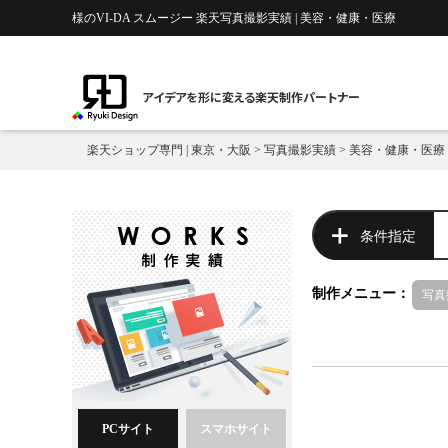
様のVI-DA スムージー 楽天写真撮影実績 | 美容・健康・医療
アイデアを形に変える楽天制作パートナー
楽天ショップ専門 | 東京・大阪
>
写真撮影実績
>
美容・健康・医療
条件指定
制作メニュー：
写真
PCサイト
スマホサイト