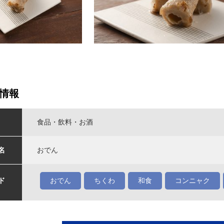
情報
食品・飲料・お酒
名
おでん
ド
おでん
ちくわ
和食
コンニャク