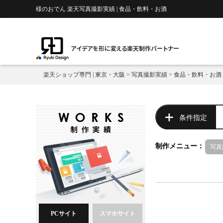
様のおでん 楽天写真撮影実績 | 食品・飲料・お酒
アイデアを形に変える楽天制作パートナー
楽天ショップ専門 | 東京・大阪
>
写真撮影実績
>
食品・飲料・お酒
条件指定
制作メニュー：
写真
PCサイト
スマホサイト