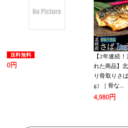
ランキング：1
2026/07/20
スマートフ
ランキング：1
2026/07/19
送料無料
【2年連続！
0円
れた商品】北
スマートフ
り骨取りさば 
ランキング：2
g）｜骨な...
2026/07/18
4,980円
スマートフ
ランキング：1
2026/07/17