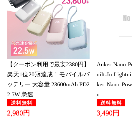
2026/07/28
スマートフ
ランキング：
2026/07/27
スマートフ
【クーポン利用で最安2380円】
ランキング：
Anker Nano P
楽天1位20冠達成！モバイルバ
uilt-In Lightn
2026/07/26
ッテリー 大容量 23600mAh PD2
ker Nano Pow
スマートフ
2.5W 急速...
u...
ランキング：
送料無料
送料無料
2026/07/25
2,980円
3,490円
スマートフ